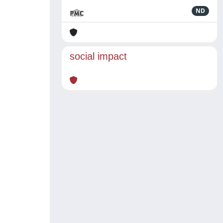
ND
social impact