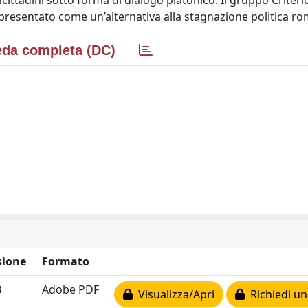
ittadini sotto forma di dialogo platonico. Il gruppo Criteri
è presentato come un’alternativa alla stagnazione politica r
da completa (DC)
ione
Formato
B
Adobe PDF
Visualizza/Apri
Richiedi un