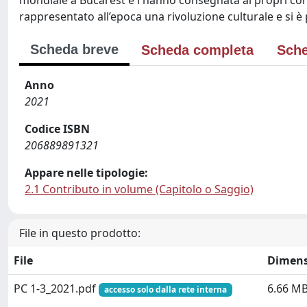
mondiale a Bucarest e l'hanno consegnata ai propri conc
rappresentato all’epoca una rivoluzione culturale e si 
Scheda breve
Scheda completa
Sche
Anno
2021
Codice ISBN
206889891321
Appare nelle tipologie:
2.1 Contributo in volume (Capitolo o Saggio)
File in questo prodotto:
File
Dimens
PC 1-3_2021.pdf
6.66 M
accesso solo dalla rete interna