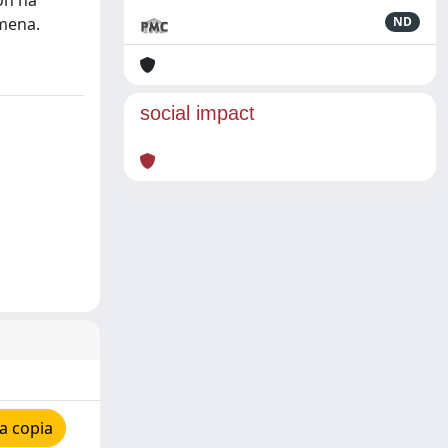
on ha
omena.
ND
social impact
a copia