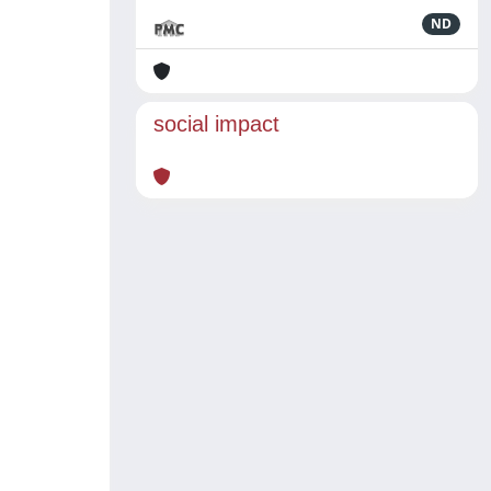
ND
social impact