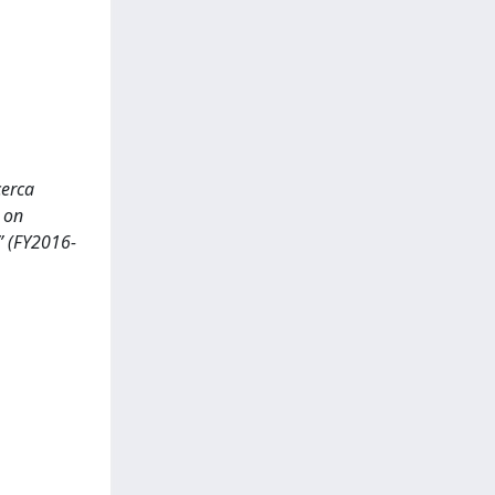
cerca
s on
” (FY2016-