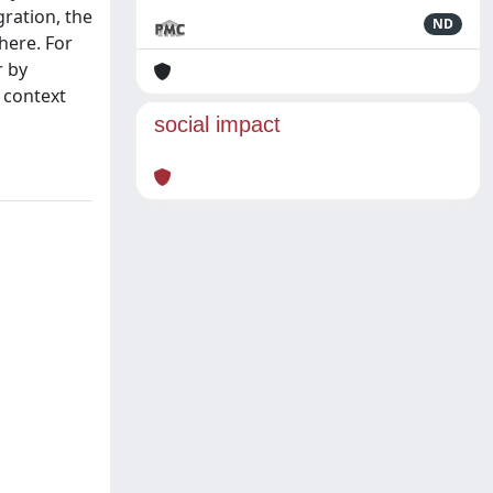
gration, the
ND
here. For
r by
 context
social impact