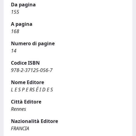
Da pagina
155
A pagina
168
Numero di pagine
14
Codice ISBN
978-2-37125-056-7
Nome Editore
L E S P E RS É I D E S
Città Editore
Rennes
Nazionalità Editore
FRANCIA