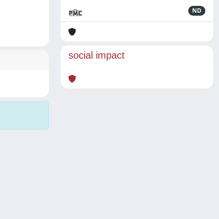
ND
social impact