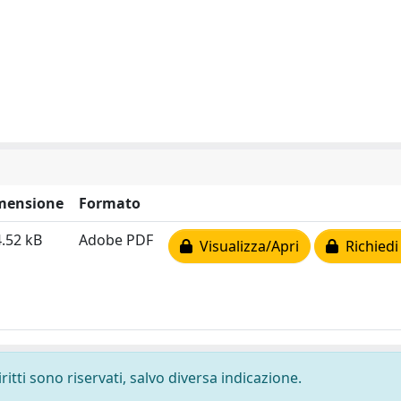
mensione
Formato
.52 kB
Adobe PDF
Visualizza/Apri
Richiedi
ritti sono riservati, salvo diversa indicazione.