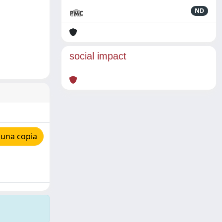
ND
social impact
 una copia