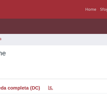
Home
Sfo
a
one
da completa (DC)