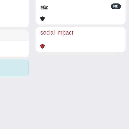
ND
social impact