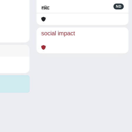
ND
social impact