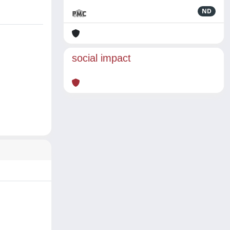
ND
social impact