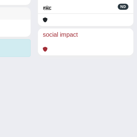
ND
social impact