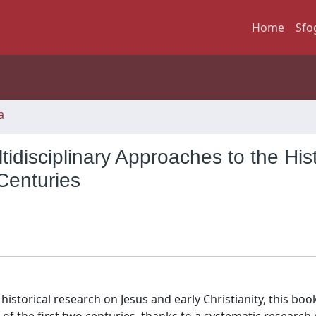
Home
Sfo
a
tidisciplinary Approaches to the Hist
 Centuries
istorical research on Jesus and early Christianity, this boo