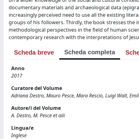
on a wider knowledge of the social and cultural context 
documentary materials and archaeological data (epigra
increasingly perceived need to use all the existing litera
groups of his followers. Thirdly, the book stresses the
methodological perspectives in the field of human scien
contemporary research with the interpretations of Jesu
Scheda completa
Scheda breve
Sche
Anno
2017
Curatore del Volume
Adriana Destro, Mauro Pesce, Mara Rescio, Luigi Walt, Emil
Autore/i del Volume
A. Destro, M. Pesce et alii
Lingua/e
Inglese