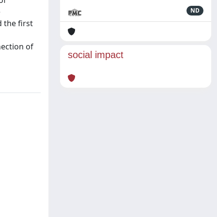
of
e
ND
 the first
nection of
social impact