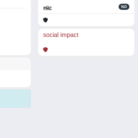
ND
social impact