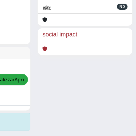
ND
social impact
alizza/Apri