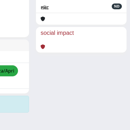
ND
social impact
za/Apri