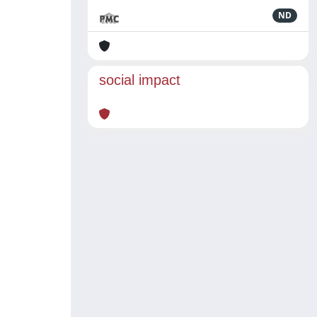
ND
social impact