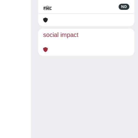
ND
social impact