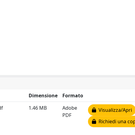
Dimensione
Formato
df
1.46 MB
Adobe
Visualizza/Apri
PDF
Richiedi una cop