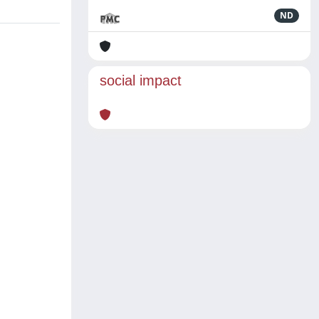
ND
social impact