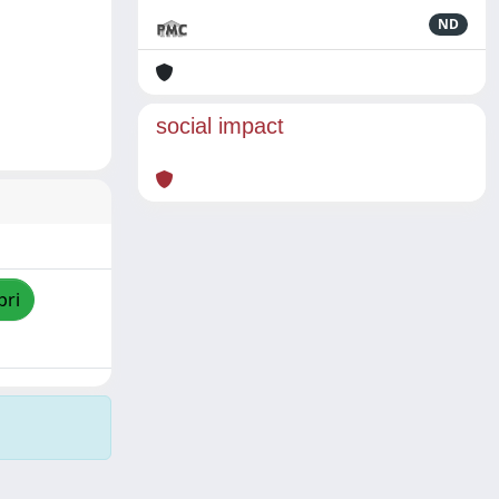
ND
social impact
pri