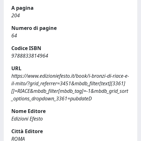
A pagina
204
Numero di pagine
64
Codice ISBN
9788833814964
URL
https://www.edizioniefesto.it/book/i-bronzi-di-riace-e-
il-mito/?grid_referrer=3451&mbdb_filter[text][3361]
[]=RIACE&mbdb_filter[mbdb_tag]=-1&mbdb_grid_sort
_options_dropdown_3361=pubdateD
Nome Editore
Edizioni Efesto
Città Editore
ROMA