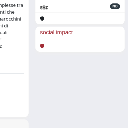
mplesse tra
ND
nti che
marocchini
i di
social impact
uali
ri
no