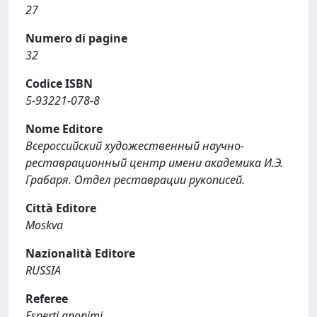
27
Numero di pagine
32
Codice ISBN
5-93221-078-8
Nome Editore
Всероссийский художественный научно-
реставрационный центр имени академика И.Э.
Грабаря. Отдел реставрации рукописей.
Città Editore
Moskva
Nazionalità Editore
RUSSIA
Referee
Esperti anonimi