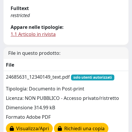
Fulltext
restricted
Appare nelle tipologie:
1.1 Articolo in rivista
File in questo prodotto:
File
24685631_12340149_text.pdf
solo utenti autorizzati
Tipologia: Documento in Post-print
Licenza: NON PUBBLICO - Accesso privato/ristretto
Dimensione 314.99 kB
Formato Adobe PDF
Visualizza/Apri
Richiedi una copia