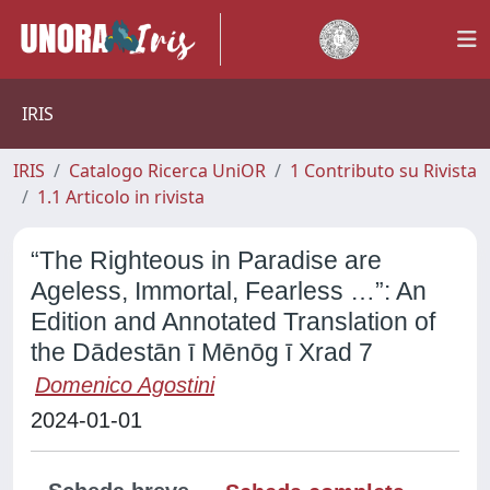
IRIS
IRIS
Catalogo Ricerca UniOR
1 Contributo su Rivista
1.1 Articolo in rivista
“The Righteous in Paradise are
Ageless, Immortal, Fearless …”: An
Edition and Annotated Translation of
the Dādestān ī Mēnōg ī Xrad 7
Domenico Agostini
2024-01-01