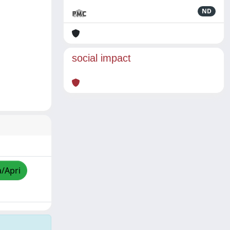
ND
social impact
a/Apri