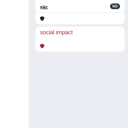
ND
social impact