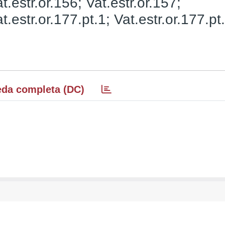
t.estr.or.156; Vat.estr.or.157;
t.estr.or.177.pt.1; Vat.estr.or.177.pt
da completa (DC)