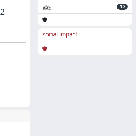
ND
.2
social impact