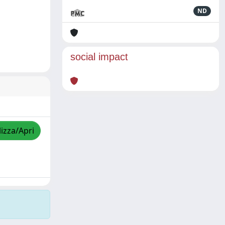
ND
social impact
lizza/Apri