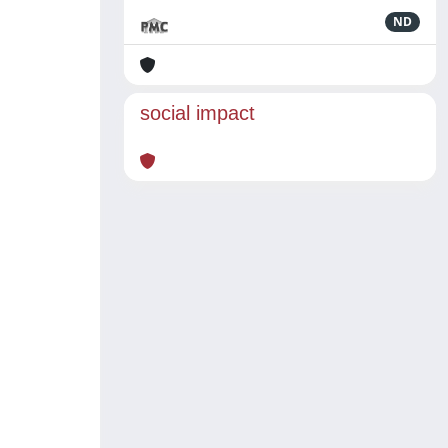
ND
social impact