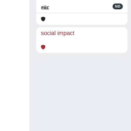
ND
social impact