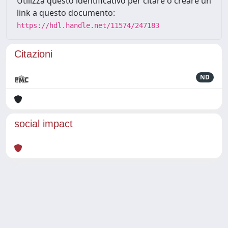
Utilizza questo identificativo per citare o creare un
link a questo documento:
https://hdl.handle.net/11574/247183
Citazioni
ND
social impact
Powered by
IRIS
-
about IRIS
-
Utilizzo dei cookie
Copyright © 2026