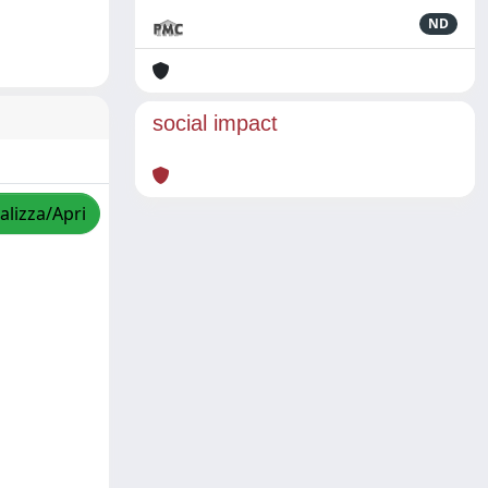
ND
social impact
alizza/Apri