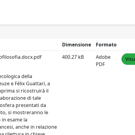
Dimensione
Formato
eofilosofia.docx.pdf
400.27 kB
Adobe
Visu
PDF
ecologica della
uze e Félix Guattari, a
rima si ricostruirà il
laborazione di tale
oosfera presentati da
ito, si mostreranno le
à in esame la
rancesi, anche in relazione
a rilettura in chiave