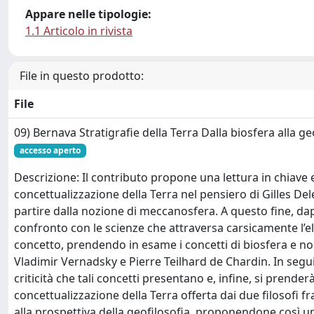
Appare nelle tipologie:
1.1 Articolo in rivista
File in questo prodotto:
File
09) Bernava Stratigrafie della Terra Dalla biosfera alla g
accesso aperto
Descrizione: Il contributo propone una lettura in chiave 
concettualizzazione della Terra nel pensiero di Gilles Dele
partire dalla nozione di meccanosfera. A questo fine, dapp
confronto con le scienze che attraversa carsicamente l’e
concetto, prendendo in esame i concetti di biosfera e n
Vladimir Vernadsky e Pierre Teilhard de Chardin. In segu
criticità che tali concetti presentano e, infine, si prender
concettualizzazione della Terra offerta dai due filosofi f
alla prospettiva della geofilosofia, proponendone così un