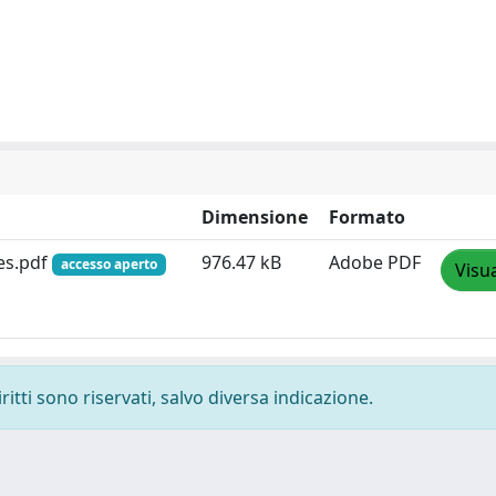
Dimensione
Formato
ges.pdf
976.47 kB
Adobe PDF
accesso aperto
Visua
ritti sono riservati, salvo diversa indicazione.