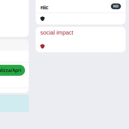
ND
social impact
lizza/Apri