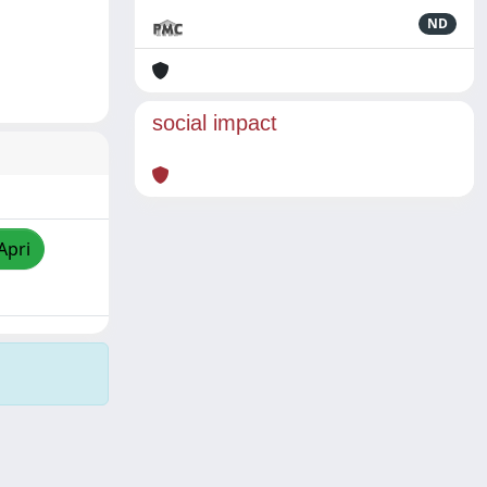
ND
social impact
Apri