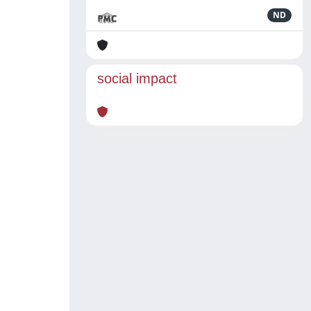
ND
social impact