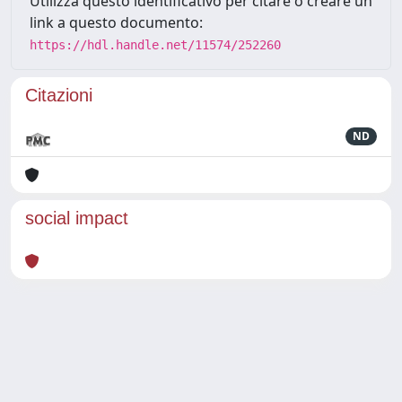
Utilizza questo identificativo per citare o creare un
link a questo documento:
https://hdl.handle.net/11574/252260
Citazioni
ND
social impact
Powered by
IRIS
-
about IRIS
-
Utilizzo dei cookie
Copyright © 2026