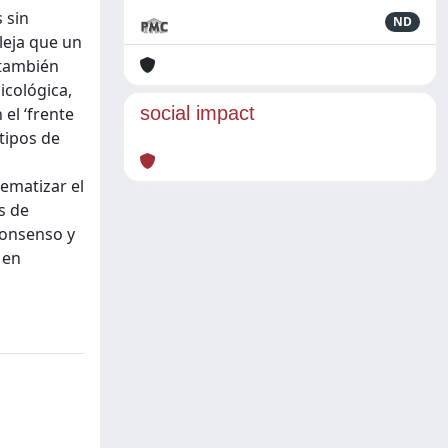
 sin
ND
leja que un
 también
icológica,
social impact
 el ‘frente
 tipos de
ematizar el
s de
consenso y
 en