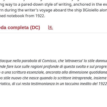
ving way to a pared-down style of writing, anchored in the 
orn during the writer’s voyage aboard the ship IlGioiello alo
ished notebook from 1922.
da completa (DC)
iacque nella parabola di Comisso, che ‘attraversa’ lo stile dann
ntende fare luce sulle ragioni profonde di questa svolta e sul progre
to a una scrittura essenziale, ancorata alla dimensione quotidiana
i uno stile nuovo che nasce quando lo scrittore intraprende, insieme
driatico, di cui resta testimonianza in un taccuino inedito del 1922