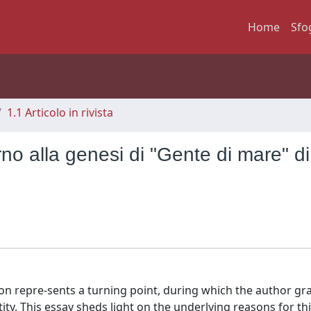
Home
Sfo
1.1 Articolo in rivista
rno alla genesi di "Gente di mare" di
tion repre-sents a turning point, during which the author gr
ntity. This essay sheds light on the underlying reasons for th