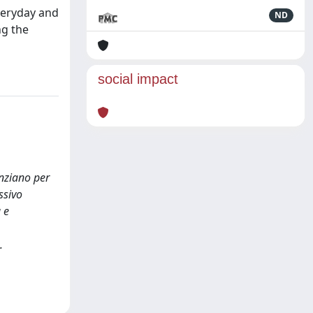
everyday and
ND
ng the
social impact
unziano per
ssivo
 e
.