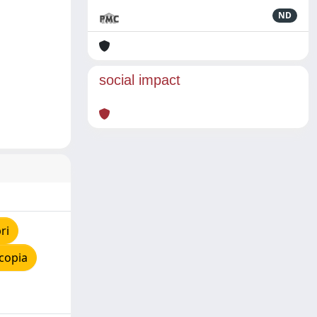
ND
social impact
ri
copia