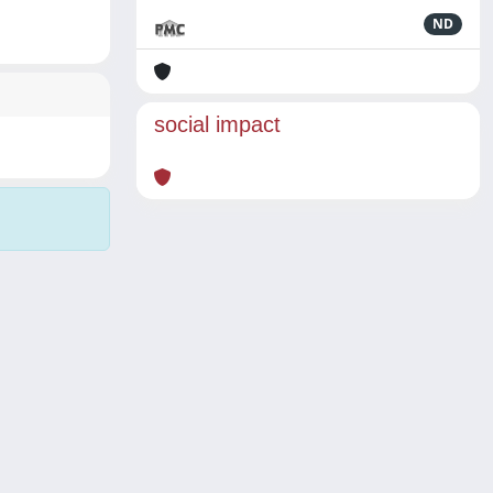
ND
social impact