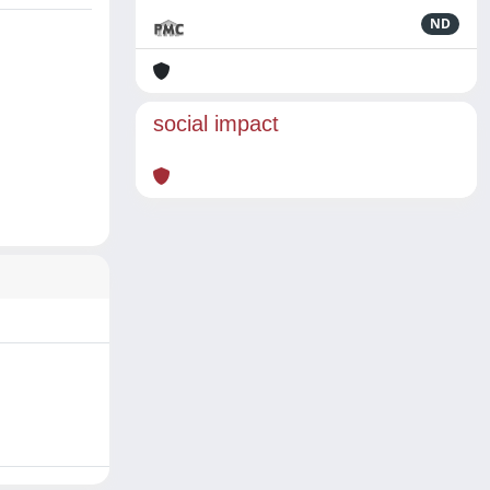
ND
social impact