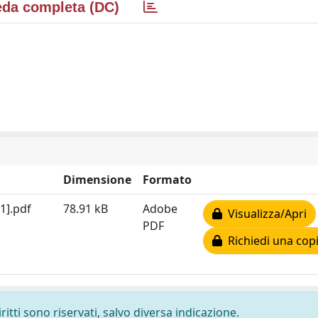
da completa (DC)
Dimensione
Formato
1].pdf
78.91 kB
Adobe
Visualizza/Apri
PDF
Richiedi una cop
ritti sono riservati, salvo diversa indicazione.