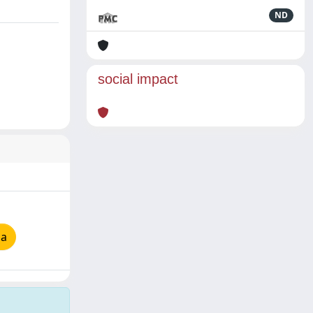
ND
social impact
ia