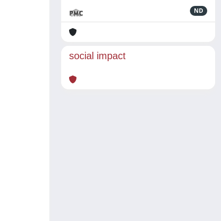
ND
social impact