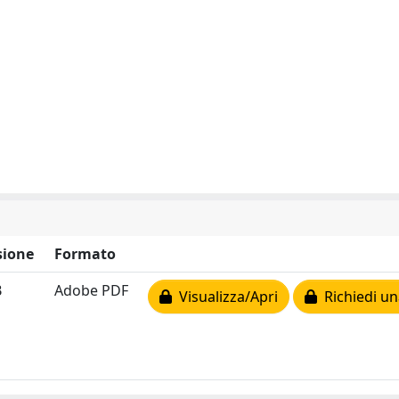
ione
Formato
B
Adobe PDF
Visualizza/Apri
Richiedi un