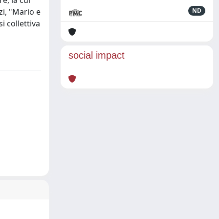
e, la cui
i, "Mario e
ND
i collettiva
social impact