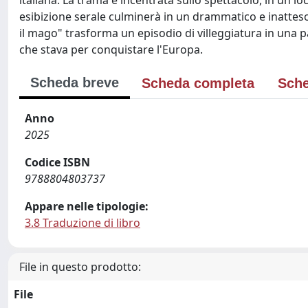
italiana. La trama è incentrata sullo spettacolo, in un loca
esibizione serale culminerà in un drammatico e inatteso
il mago" trasforma un episodio di villeggiatura in una pa
che stava per conquistare l'Europa.
Scheda breve
Scheda completa
Sche
Anno
2025
Codice ISBN
9788804803737
Appare nelle tipologie:
3.8 Traduzione di libro
File in questo prodotto:
File