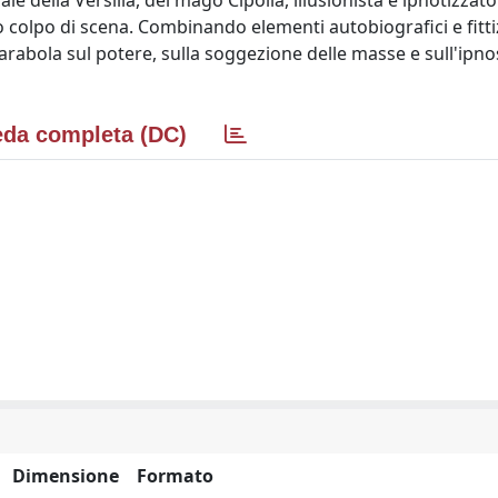
le della Versilia, del mago Cipolla, illusionista e ipnotizzator
 colpo di scena. Combinando elementi autobiografici e fittiz
rabola sul potere, sulla soggezione delle masse e sull'ipnos
da completa (DC)
Dimensione
Formato