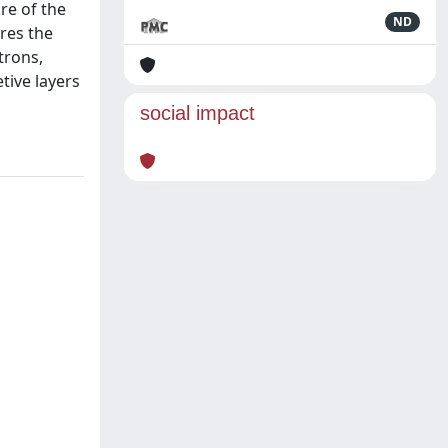
re of the
ND
res the
trons,
tive layers
social impact