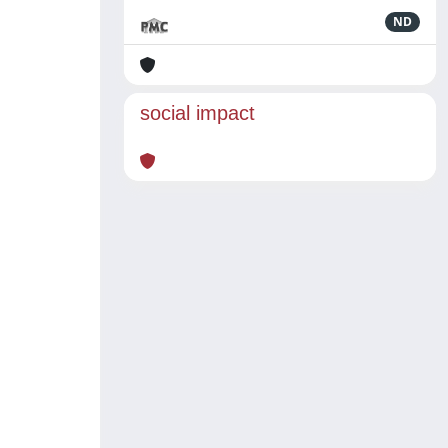
ND
social impact