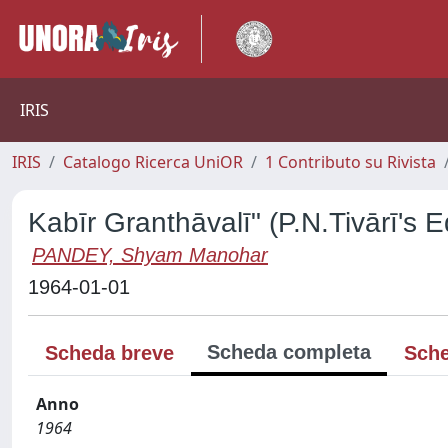
IRIS
IRIS
Catalogo Ricerca UniOR
1 Contributo su Rivista
Kabīr Granthāvalī" (P.N.Tivārī's Ed
PANDEY, Shyam Manohar
1964-01-01
Scheda completa
Scheda breve
Sche
Anno
1964