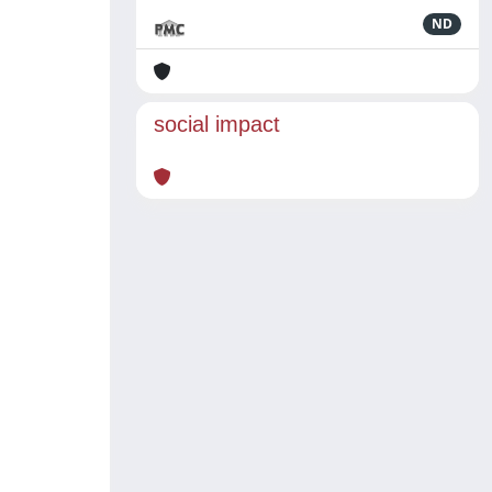
ND
social impact