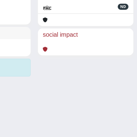
ND
social impact