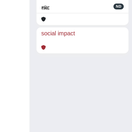
ND
social impact