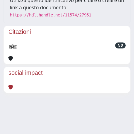
Utilizza questo identificativo per citare o creare un
link a questo documento:
https://hdl.handle.net/11574/27951
Citazioni
ND
social impact
Powered by
IRIS
-
about IRIS
-
Utilizzo dei cookie
Copyright © 2026